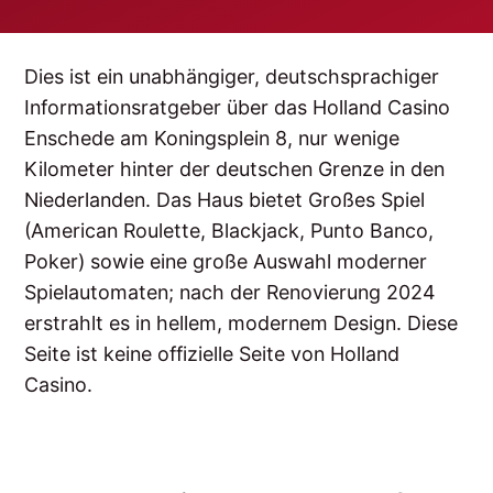
Dies ist ein unabhängiger, deutschsprachiger
Informationsratgeber über das Holland Casino
Enschede am Koningsplein 8, nur wenige
Kilometer hinter der deutschen Grenze in den
Niederlanden. Das Haus bietet Großes Spiel
(American Roulette, Blackjack, Punto Banco,
Poker) sowie eine große Auswahl moderner
Spielautomaten; nach der Renovierung 2024
erstrahlt es in hellem, modernem Design. Diese
Seite ist keine offizielle Seite von Holland
Casino.