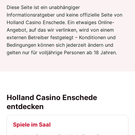
Diese Seite ist ein unabhängiger
Informationsratgeber und keine offizielle Seite von
Holland Casino Enschede. Ein etwaiges Online-
Angebot, auf das wir verlinken, wird von einem
externen Betreiber festgelegt – Konditionen und
Bedingungen können sich jederzeit ändern und
gelten nur für volljährige Personen ab 18 Jahren.
Holland Casino Enschede
entdecken
Spiele im Saal