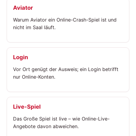
Aviator
Warum Aviator ein Online-Crash-Spiel ist und
nicht im Saal läuft.
Login
Vor Ort genügt der Ausweis; ein Login betrifft
nur Online-Konten.
Live-Spiel
Das Große Spiel ist live – wie Online-Live-
Angebote davon abweichen.