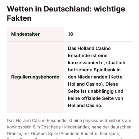
Wetten in Deutschland: wichtige
Fakten
Mindestalter
18
Das Holland Casino
Enschede ist eine
konzessionierte, staatlich
betriebene Spielbank in
Regulierungsbehörde
den Niederlanden (Kette
Holland Casino). Diese
Seite ist unabhängig und
keine offizielle Seite von
Holland Casino.
Das Holland Casino Enschede ist eine physische Spielbank am
Koningsplein 8 in Enschede (Niederlande), nahe der deutschen
Grenze, mit Großem Spiel (American Roulette, Blackjack,