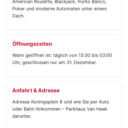
American Roulette, Blackjack, Punto Banco,
Poker und moderne Automaten unter einem
Dach.
Öffnungszeiten
Wann geöffnet ist: täglich von 13:30 bis 03:00
Uhr, geschlossen nur am 31. Dezember.
Anfahrt & Adresse
Adresse Koningsplein 8 und wie Sie per Auto
oder Bahn hinkommen – Parkhaus Van Heek
darunter.