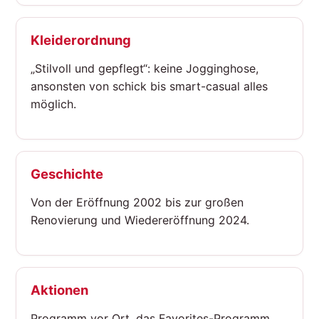
Kleiderordnung
„Stilvoll und gepflegt“: keine Jogginghose,
ansonsten von schick bis smart-casual alles
möglich.
Geschichte
Von der Eröffnung 2002 bis zur großen
Renovierung und Wiedereröffnung 2024.
Aktionen
Programm vor Ort, das Favorites-Programm